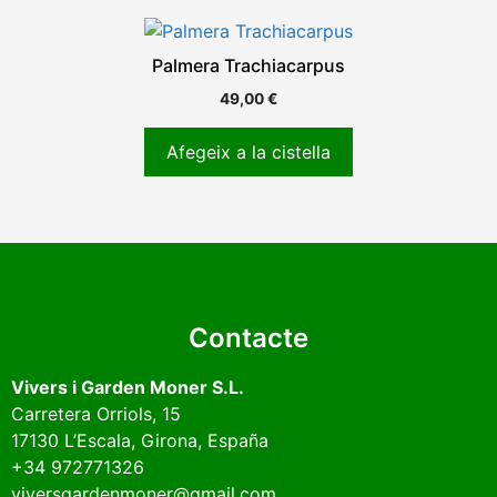
Palmera Trachiacarpus
49,00
€
Afegeix a la cistella
Contacte
Vivers i Garden Moner S.L.
Carretera Orriols, 15
17130
L’Escala
, Girona, España
+34 972771326
viversgardenmoner@gmail.com